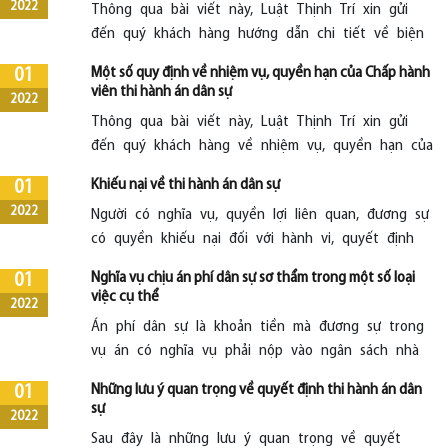
2022
Thông qua bài viết này, Luật Thịnh Trí xin gửi
đến quý khách hàng hướng dẫn chi tiết về biện
pháp cưỡng chế thi hành án dân sự.
Một số quy định về nhiệm vụ, quyền hạn của Chấp hành
01
viên thi hành án dân sự
2022
Thông qua bài viết này, Luật Thịnh Trí xin gửi
đến quý khách hàng về nhiệm vụ, quyền hạn của
Chấp hành viên theo quy định pháp luật.
Khiếu nại về thi hành án dân sự
01
2022
Người có nghĩa vụ, quyền lợi liên quan, đương sự
có quyền khiếu nại đối với hành vi, quyết định
của Chấp hành viên, Thủ trưởng cơ quan thi
Nghĩa vụ chịu án phí dân sự sơ thẩm trong một số loại
01
hành án dân sự.
việc cụ thể
2022
Án phí dân sự là khoản tiền mà đương sự trong
vụ án có nghĩa vụ phải nộp vào ngân sách nhà
nước theo quyết định của Tòa án.
Những lưu ý quan trọng về quyết định thi hành án dân
01
sự
2022
Sau đây là những lưu ý quan trọng về quyết