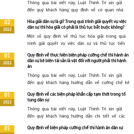
Thông qua bài viết này, Luật Thịnh Trí xin gửi
đến quý khách hàng quy định về cơ quan nhà
nước có thẩm quyền ủy thác thi hành án dân
Hòa giải dân sự là gì? Trong quá trình giải quyết vụ việc
02
sự.
dân sự thì hòa giải có phải là thủ tục bắt buộc không?
2022
Một số quy định về thủ tục hòa giải trong quá
trình giải quyết vụ việc dân sự và thủ tục tiến
hành hòa giải.
Quy định về thực hiện biện pháp cưỡng chế thi hành án
01
dân sự kê biên tài sản là vật đối với người phải thi hành
2022
án
Thông qua bài viết này, Luật Thịnh Trí xin gửi
đến quý khách hàng hướng dẫn về cưỡng chế kê
biên, xử lý tài sản đối với người phải thi hành án
Quy định về các biện pháp khẩn cấp tạm thời trong tố
01
dân sự.
tụng dân sự
2022
Thông qua bài viết này, Luật Thịnh Trí xin gửi
đến quý khách hàng hướng dẫn chi tiết về các
biện pháp khẩn cấp tạm thời khi giải quyết vụ
Quy định về biện pháp cưỡng chế thi hành án dân sự
01
án dân sự.