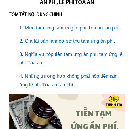
ÁN PHÍ, LỆ PHÍ TÒA ÁN
TÓM TẮT NỘI DUNG CHÍNH
1. Mức tạm ứng tạm ứng lệ phí Tòa án, án phí
.
2. Giá tài sản làm cơ sở thu tạm ứng án phí
.
3. Nghĩa vụ nộp tiền tạm ứng án phí, tạm ứng lệ
phí Tòa án
.
4. Những trường hợp không phải nộp tiền tạm
ứng lệ phí Tòa án, án phí.