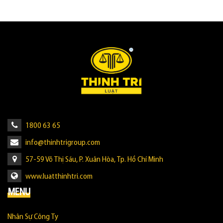
1800 63 65
info@thinhtrigroup.com
57-59 Võ Thị Sáu, P. Xuân Hòa, Tp. Hồ Chí Minh
www.luatthinhtri.com
MENU
Nhân Sự Công Ty