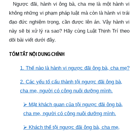
Ngược đãi, hành vi ông bà, cha mẹ là một hành vi
không những vi phạm pháp luật mà còn là hành vi trái
đạo đức nghiệm trọng, cần được lên án. Vậy hành vi
này sẽ bị xử lý ra sao? Hãy cùng Luật Thịnh Trí theo
dõi bài viết dưới đây.
TÓM TẮT NỘI DUNG CHÍNH
1. Thế nào là hành vi ngược đãi ông bà, cha mẹ?
2. Các yếu tố cấu thành tội ngược đãi ông bà,
cha mẹ, người có công nuôi dưỡng mình
.
⮚
Mặt khách quan của tội ngược đãi ông bà,
cha mẹ, người có công nuôi dưỡng mình
.
⮚
Khách thể tội ngược đãi ông bà, cha mẹ,