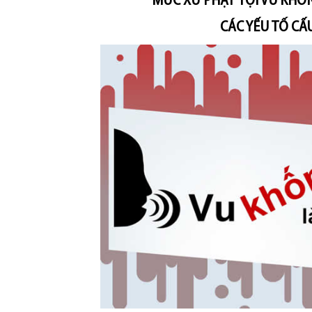
MỨC XỬ PHẠT TỘI VU KHỐ
CÁC YẾU TỐ CẤ