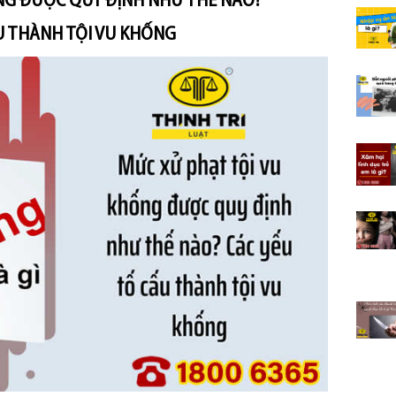
NG ĐƯỢC QUY ĐỊNH NHƯ THẾ NÀO?
U THÀNH TỘI VU KHỐNG