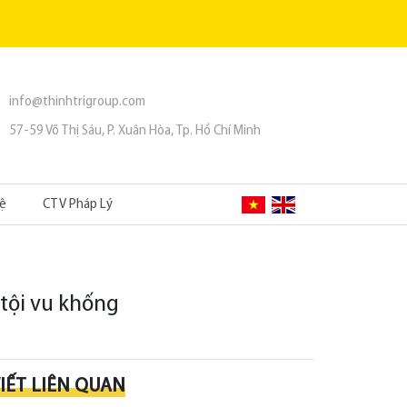
info@thinhtrigroup.com
57-59 Võ Thị Sáu, P. Xuân Hòa, Tp. Hồ Chí Minh
Hệ
CTV Pháp Lý
 tội vu khống
VIẾT LIÊN QUAN