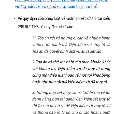
qua thực tiễn áp dụng chúng tôi thấy vẫn còn có một số
vướng mắc, cần có sự bổ sung, hoàn thiện, cụ thể.
Về quy định của pháp luật về Giới hạn xét xử thì tại Điều
298 BLTTHS có quy định như sau:
“1. Tòa án xét xử những bị cáo và những hành
vi theo tội danh mà Viện kiểm sát truy tố và
Tòa án đã quyết định đưa vụ án ra xét xử.
2. Tòa án có thể xét xử bị cáo theo khoản khác
với khoản mà Viện kiểm sát đã truy tố trong
cùng một điều luật hoặc về một tội khác bằng
hoặc nhẹ hơn tội mà Viện kiểm sát đã truy tố.
3. Trường hợp xét th
ấ
y c
ầ
n xét x
ử
b
ị
c
á
o v
ề
t
ộ
i
danh nặng hơn tội danh Viện kiểm sát truy tố
thì Tòa án trả hồ sơ để Viện kiểm sát truy tố lại
và thông báo rõ lý do cho bị cáo hoặc người