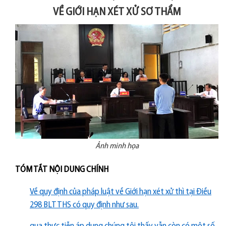
VỀ GIỚI HẠN XÉT XỬ SƠ THẨM
Ảnh minh họa
TÓM TẮT NỘI DUNG CHÍNH
Về quy định của pháp luật về Giới hạn xét xử thì tại Điều
298 BLTTHS có quy định như sau.