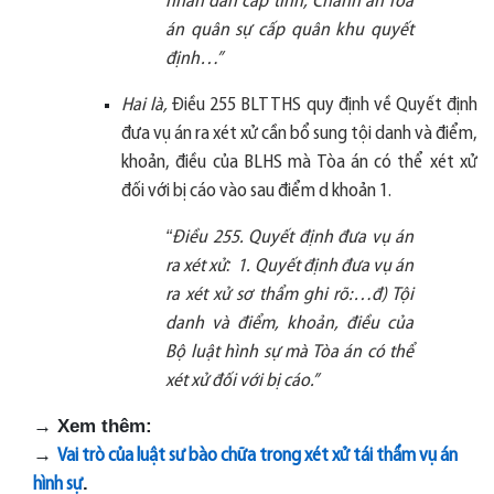
nhân dân cấp tỉnh, Chánh án Tòa
án quân sự cấp quân khu quyết
định…”
Hai là,
Điều 255 BLTTHS quy định về Quyết định
đưa vụ án ra xét xử cần bổ sung tội danh và điểm,
khoản, điều của BLHS mà Tòa án có thể xét xử
đối với bị cáo vào sau điểm d khoản 1.
“
Điều 255. Quyết định đưa vụ án
:
ra xét xử
1. Quyết định đưa vụ án
ra xét xử sơ thẩm ghi rõ:…đ) Tội
danh và điểm, khoản, điều của
Bộ luật hình sự mà Tòa án có thể
xét xử đối với bị cáo.”
→
Xem thêm:
→
Vai trò của luật sư bào chữa trong xét xử tái thẩm vụ án
.
hình sự