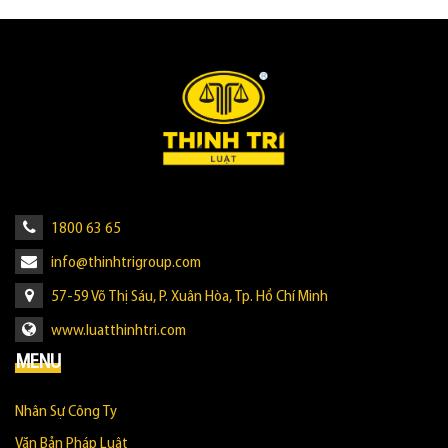
1800 63 65
info@thinhtrigroup.com
57-59 Võ Thị Sáu, P. Xuân Hòa, Tp. Hồ Chí Minh
www.luatthinhtri.com
MENU
Nhân Sự Công Ty
Văn Bản Pháp Luật