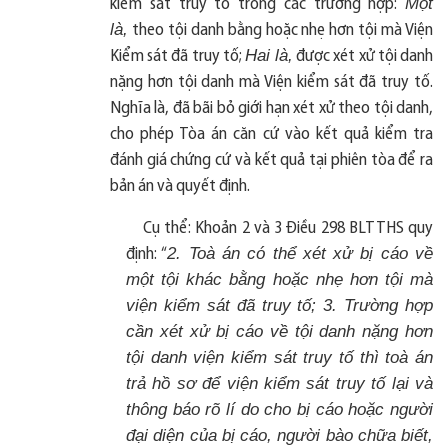
Một
kiểm sát truy tố trong các trường hợp:
là,
theo tội danh bằng hoặc nhẹ hơn tội mà Viện
Hai là,
Kiểm sát đã truy tố;
được xét xử tội danh
nặng hơn tội danh mà Viện kiểm sát đã truy tố.
Nghĩa là, đã bãi bỏ giới hạn xét xử theo tội danh,
cho phép Tòa án căn cứ vào kết quả kiểm tra
đánh giá chứng cứ và kết quả tại phiên tòa để ra
bản án và quyết định.
Cụ thể: Khoản 2 và 3 Điều 298 BLTTHS quy
2. Toà án có thể xét xử bị cáo về
định: “
một tội khác bằng hoặc nhẹ hơn tội mà
viện kiểm sát đã truy tố; 3. Trường hợp
cần xét xử bị cáo về tội danh nặng hơn
tội danh viện kiểm sát truy tố thì toà án
trả hồ sơ để viện kiểm sát truy tố lại và
thông báo rõ lí do cho bị cáo hoặc người
đại diện của bị cáo, người bào chữa biết,