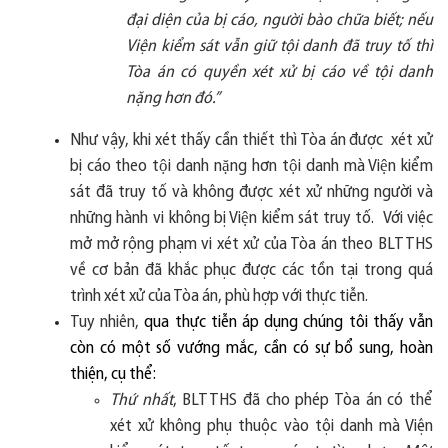
đại diện của bị cáo, người bào chữa biết; nếu
Viện kiểm sát vẫn giữ tội danh đã truy tố thì
Tòa án có quyền xét xử bị cáo về tội danh
nặng hơn đó.”
Như vậy, khi xét thấy cần thiết thì Tòa án được
xét xử
bị cáo theo t
ô
̣i danh
n
ă
̣ng h
ơ
n
t
ô
̣i danh mà Vi
ê
̣n ki
ê
̉m
sát
đ
ã truy t
ô
́ v
à
kh
ô
ng
đượ
c
xét x
ư
̉ nh
ư
̃ng ng
ươ
̀i và
nh
ư
̃ng hành vi
kh
ô
ng bị Vi
ê
̣n ki
ê
̉m sát truy tố.
V
ớ
i vi
ệ
c
m
ở
m
ở
r
ộ
ng ph
ạ
m vi x
é
t x
ử
c
ủ
a T
ò
a
á
n theo BLTTHS
v
ề
c
ơ
b
ả
n
đã
kh
ắ
c ph
ụ
c
đượ
c c
á
c t
ồ
n t
ạ
i trong qu
á
tr
ì
nh x
é
t x
ử
c
ủ
a T
ò
a
á
n, ph
ù
h
ợ
p v
ớ
i th
ự
c ti
ễ
n.
Tuy nhiên,
qua thực tiễn áp dụng chúng tôi thấy vẫn
còn có một số vướng mắc, cần có sự bổ sung, hoàn
thiện, cụ thể:
Thứ nhất
, BLTTHS đã cho phép Tòa án có thể
xét xử không phụ thuộc vào tội danh mà Viện