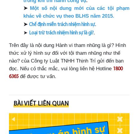
trong khi thi hành công vụ
.
➤
Một số nội dung mới của các tội phạm
khác về chức vụ theo BLHS năm 2015
.
➤
.
Chế định miễn trách nhiệm hình sự
➤
.
Loại trừ trách nhiệm hình sự là gì?
Trên đây là nội dung Hành vi tham nhũng là gì? Hình
thức xử lý hình sự đối với tội tham nhũng như thế
nào? của Công ty Luật TNHH Thịnh Trí gửi đến bạn
đọc. Nếu có thắc mắc, vui lòng liên hệ Hotline
1800
để được tư vấn.
6365
BÀI VIẾT LIÊN QUAN