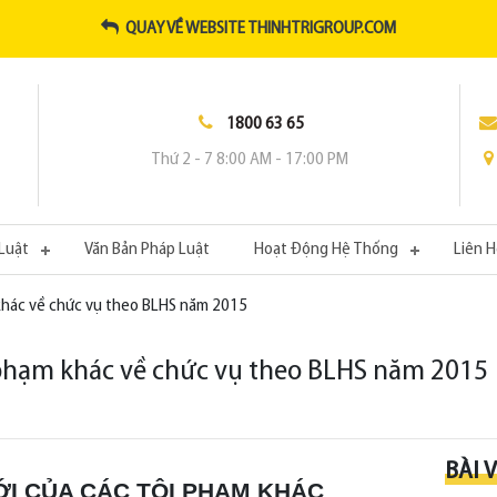
QUAY VỀ WEBSITE THINHTRIGROUP.COM
1800 63 65
Thứ 2 - 7 8:00 AM - 17:00 PM
Luật
Văn Bản Pháp Luật
Hoạt Động Hệ Thống
Liên 
 khác về chức vụ theo BLHS năm 2015
 phạm khác về chức vụ theo BLHS năm 2015
BÀI 
ỚI CỦA CÁC TỘI PHẠM KHÁC