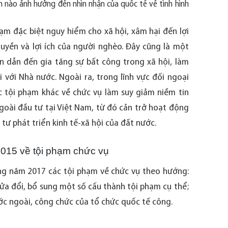
 nào ảnh hưởng đến nhìn nhận của quốc tế về tình hình
hạm đặc biệt nguy hiểm cho xã hội, xâm hại đến lợi
uyền và lợi ích của người nghèo. Đây cũng là một
 dẫn đến gia tăng sự bất công trong xã hội, làm
 với Nhà nước. Ngoài ra, trong lĩnh vực đối ngoại
c tội phạm khác về chức vụ làm suy giảm niềm tin
goài đầu tư tại Việt Nam, từ đó cản trở hoạt động
tư phát triển kinh tế-xã hội của đất nước.
2015 về tội phạm chức vụ
ung năm 2017 các tội phạm về chức vụ theo hướng:
ửa đổi, bổ sung một số cấu thành tội phạm cụ thể;
ớc ngoài, công chức của tổ chức quốc tế công.