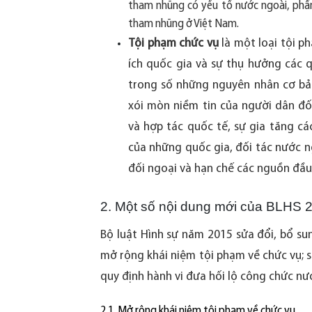
tham nhũng có yếu tố nước ngoài, phần
tham nhũng ở Việt Nam.
Tội phạm chức vụ
là một loại tội p
ích quốc gia và sự thụ hưởng các q
trong số những nguyên nhân cơ bản
xói mòn niềm tin của người dân đối
và hợp tác quốc tế, sự gia tăng cá
của những quốc gia, đối tác nước n
đối ngoại và hạn chế các nguồn đầu 
2. Một số nội dung mới của BLHS 
Bộ luật Hình sự năm 2015 sửa đổi, bổ s
mở rộng khái niệm tội phạm về chức vụ; s
quy định hành vi đưa hối lộ công chức nư
2.1. Mở rộng khái niệm tội phạm về chức vụ