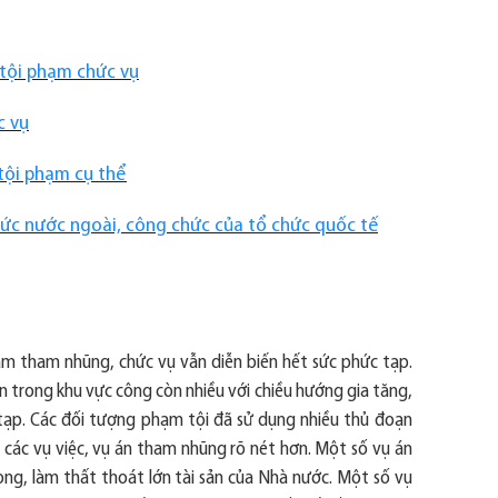
 tội phạm chức vụ
c vụ
 tội phạm cụ thể
chức nước ngoài, công chức của tổ chức quốc tế
ạm tham nhũng, chức vụ vẫn diễn biến hết sức phức tạp.
án trong khu vực công còn nhiều với chiều hướng gia tăng,
ạp. Các đối tượng phạm tội đã sử dụng nhiều thủ đoạn
ủa các vụ việc, vụ án tham nhũng rõ nét hơn. Một số vụ án
ng, làm thất thoát lớn tài sản của Nhà nước. Một số vụ