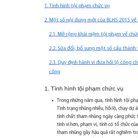
1. Tình hình tội phạm chức vụ
2. Một số nội dung mới của BLHS 2015 về
2.1. Mở rộng khái niệm tội phạm về chứ
2.2. Sửa đổi, bổ sung một số cấu thành
2.3. Quy định hành vi đưa hối lộ công 
công
1. Tình hình tội phạm chức vụ
Trong những năm qua, tình hình tội ph
Tình trạng nhũng nhiễu, hối lộ, chạy dự 
tính chất tham nhũng ngày càng phức t
tinh vi hơn, phạm vi, tính có tổ chức c
tham nhũng gây hậu quả rất nghiêm trọ