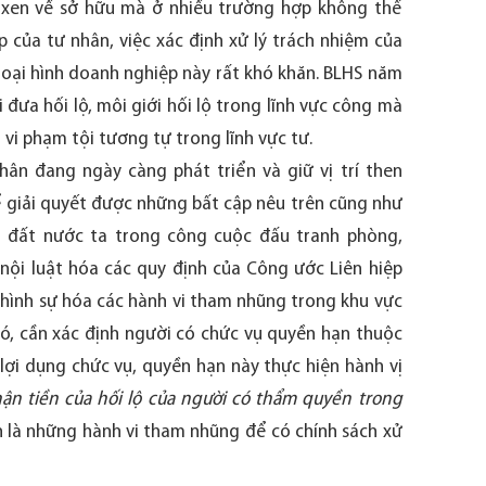
 xen về sở hữu mà ở nhiều trường hợp không thể
p của tư nhân, việc xác định xử lý trách nhiệm của
loại hình doanh nghiệp này rất khó khăn. BLHS năm
i đưa hối lộ, môi giới hối lộ trong lĩnh vực công mà
 vi phạm tội tương tự trong lĩnh vực tư.
hân đang ngày càng phát triển và giữ vị trí then
ể giải quyết được những bất cập nêu trên cũng như
a đất nước ta trong công cuộc đấu tranh phòng,
ội luật hóa các quy định của Công ước Liên hiệp
hình sự hóa các hành vi tham nhũng trong khu vực
 đó, cần xác định người có chức vụ quyền hạn thuộc
ợi dụng chức vụ, quyền hạn này thực hiện hành vị
hận tiền của hối lộ của người có thẩm quyền trong
 là những hành vi tham nhũng để có chính sách xử