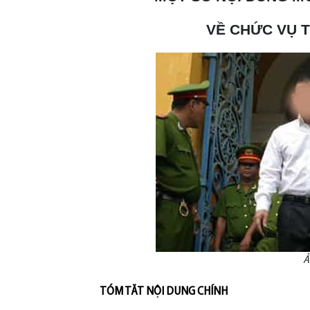
VỀ CHỨC VỤ 
Ả
TÓM TĂT NỘI DUNG CHÍNH