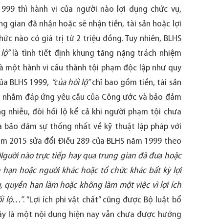
999 thì hành vi của người nào lợi dụng chức vụ,
ng gian đã nhận hoặc sẽ nhận tiền, tài sản hoặc lợi
hức nào có giá trị từ 2 triệu đồng. Tuy nhiên, BLHS
 lộ”
là tình tiết định khung tăng nặng trách nhiệm
là một hành vi cấu thành tội phạm độc lập như quy
của BLHS 1999,
“của hối lộ”
chỉ bao gồm tiền, tài sản
iên nhằm đáp ứng yêu cầu của Công ước và bảo đảm
g nhiễu, đòi hối lộ kể cả khi người phạm tội chưa
 và bảo đảm sự thống nhất về kỹ thuật lập pháp với
năm 2015 sửa đổi Điều 289 của BLHS năm 1999 theo
Người nào trực tiếp hay qua trung gian đã đưa hoặc
 hạn hoặc người khác hoặc tổ chức khác bất kỳ lợi
, quyền hạn làm hoặc không làm một việc vì lợi ích
ối lộ…”
. “Lợi ích phi vật chất” cũng được Bộ luật bổ
 đây là một nội dung hiện nay vẫn chưa được hướng