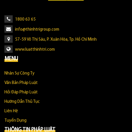
1800 63 65
info@thinhtrigroup.com
57-59 Võ Thị Sáu, P. Xuân Hòa, Tp. Hồ Chí Minh
www.luatthinhtri.com
MENU
Nhân Sự Công Ty
Văn Bản Pháp Luật
Hỏi Đáp Pháp Luật
Hướng Dẫn Thủ Tục
Liên Hệ
Tuyển Dụng
THÔNG TIN PHÁP LUẬT