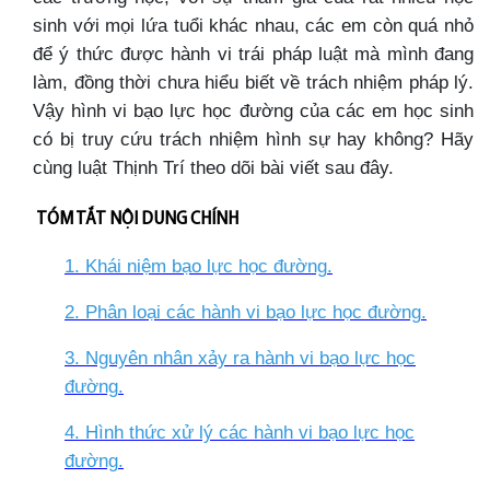
sinh với mọi lứa tuổi khác nhau, các em còn quá nhỏ
để ý thức được hành vi trái pháp luật mà mình đang
làm, đồng thời chưa hiểu biết về trách nhiệm pháp lý.
Vậy hình vi bạo lực học đường của các em học sinh
có bị truy cứu trách nhiệm hình sự hay không? Hãy
cùng luật Thịnh Trí theo dõi bài viết sau đây.
TÓM TẮT NỘI DUNG CHÍNH
1. Khái niệm bạo lực học đường
.
2. Phân loại các hành vi bạo lực học đường
.
3. Nguyên nhân xảy ra hành vi bạo lực học
đường
.
4. Hình thức xử lý các hành vi bạo lực học
đường
.