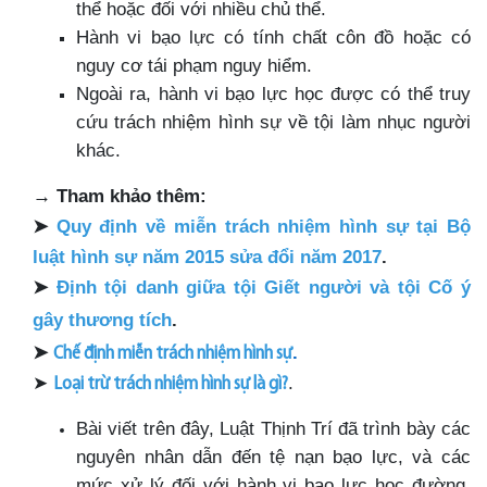
thể hoặc đối với nhiều chủ thể.
Hành vi bạo lực có tính chất côn đồ hoặc có
nguy cơ tái phạm nguy hiểm.
Ngoài ra, hành vi bạo lực học được có thể truy
cứu trách nhiệm hình sự về tội làm nhục người
khác.
→
Tham khảo thêm:
➤
Quy định về miễn trách nhiệm hình sự tại Bộ
luật hình sự năm 2015 sửa đổi năm 2017
.
➤
Định tội danh giữa tội Giết người và tội Cố ý
gây thương tích
.
➤
.
Chế định miễn trách nhiệm hình sự
➤
.
Loại trừ trách nhiệm hình sự là gì?
Bài viết trên đây, Luật Thịnh Trí đã trình bày các
nguyên nhân dẫn đến tệ nạn bạo lực, và các
mức xử lý đối với hành vi bạo lực học đường.