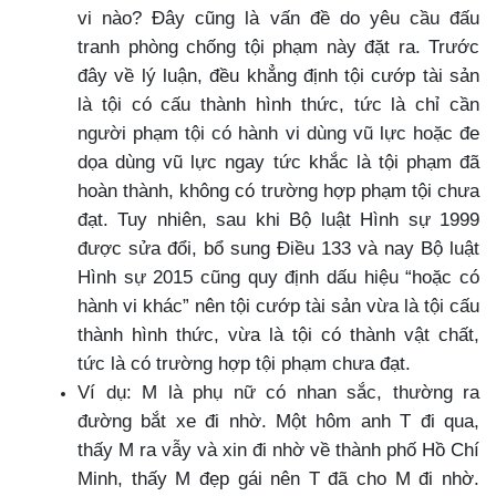
vi nào? Đây cũng là vấn đề do yêu cầu đấu
tranh phòng chống tội phạm này đặt ra. Trước
đây về lý luận, đều khẳng định tội cướp tài sản
là tội có cấu thành hình thức, tức là chỉ cần
người phạm tội có hành vi dùng vũ lực hoặc đe
dọa dùng vũ lực ngay tức khắc là tội phạm đã
hoàn thành, không có trường hợp phạm tội chưa
đạt. Tuy nhiên, sau khi Bộ luật Hình sự 1999
được sửa đổi, bổ sung Điều 133 và nay Bộ luật
Hình sự 2015 cũng quy định dấu hiệu “hoặc có
hành vi khác” nên tội cướp tài sản vừa là tội cấu
thành hình thức, vừa là tội có thành vật chất,
tức là có trường hợp tội phạm chưa đạt.
Ví dụ: M là phụ nữ có nhan sắc, thường ra
đường bắt xe đi nhờ. Một hôm anh T đi qua,
thấy M ra vẫy và xin đi nhờ về thành phố Hồ Chí
Minh, thấy M đẹp gái nên T đã cho M đi nhờ.