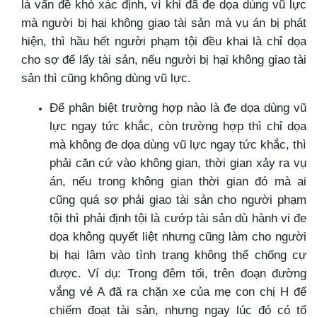
là vấn đề khó xác định, vì khi đã đe dọa dùng vũ lực
mà người bị hại không giao tài sản mà vụ án bị phát
hiện, thì hầu hết người phạm tội đều khai là chỉ dọa
cho sợ để lấy tài sản, nếu người bị hại không giao tài
sản thì cũng không dùng vũ lực.
Để phân biệt trường hợp nào là đe dọa dùng vũ
lực ngay tức khắc, còn trường hợp thì chỉ dọa
mà không đe dọa dùng vũ lực ngay tức khắc, thì
phải căn cứ vào không gian, thời gian xảy ra vụ
án, nếu trong không gian thời gian đó mà ai
cũng quá sợ phải giao tài sản cho người phạm
tội thì phải định tội là cướp tài sản dù hành vi đe
dọa không quyết liệt nhưng cũng làm cho người
bị hại lâm vào tình trạng không thể chống cự
được. Ví dụ: Trong đêm tối, trên đoạn đường
vắng vẻ A đã ra chặn xe của mẹ con chị H để
chiếm đoạt tài sản, nhưng ngay lúc đó có tổ