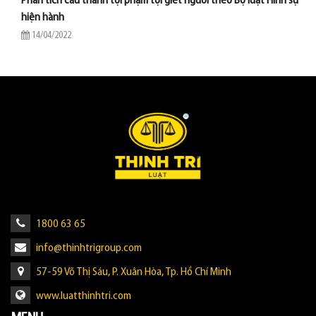
Phân tích cấu thành tội phạm tội giết người theo Bộ luật Hình sự
hiện hành
14/04/2022
1800 63 65
info@thinhtrigroup.com
57-59 Võ Thị Sáu, P. Xuân Hòa, Tp. Hồ Chí Minh
www.luatthinhtri.com