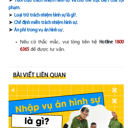
Tu
ổ
i ch
ị
u trách nhi
ệ
m hình s
ự
và ch
ủ
th
ể
đặ
c bi
ệ
t c
ủ
a t
ộ
i
.
ph
ạ
m
➤
.
Loại trừ trách nhiệm hình sự là gì?
➤
.
Chế định miễn trách nhiệm hình sự
➤
.
Án phí trong v
ụ
án hình s
ự
Nếu có thắc mắc, vui lòng liên hệ
Hotline
1800
để được tư vấn.
6365
BÀI VIẾT LIÊN QUAN