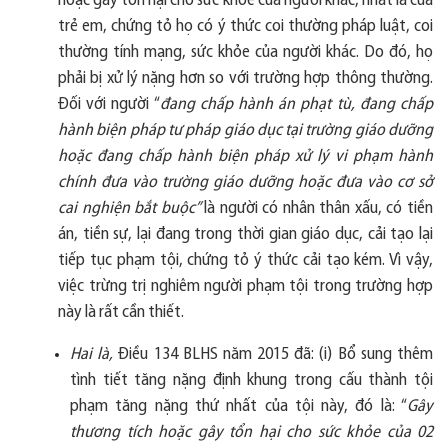
hoặc gây tổn hại cho sức khỏe của người khác, nhất là của
trẻ em, chứng tỏ họ có ý thức coi thường pháp luật, coi
thường tính mạng, sức khỏe của người khác. Do đó, họ
phải bị xử lý nặng hơn so với trường hợp thông thường.
Đối với người “
đang chấp hành án phạt tù, đang chấp
hành biện pháp tư pháp giáo dục tại trường giáo dưỡng
hoặc đang chấp hành biện pháp xử lý vi phạm hành
chính đưa vào trường giáo dưỡng hoặc đưa vào cơ sở
cai nghiện bắt buộc”
là người có nhân thân xấu, có tiền
án, tiền sự, lại đang trong thời gian giáo dục, cải tạo lại
tiếp tục phạm tội, chứng tỏ ý thức cải tạo kém. Vì vậy,
việc trừng trị nghiêm người phạm tội trong trường hợp
này là rất cần thiết.
Hai là,
Điều 134 BLHS năm 2015 đã: (i) Bổ sung thêm
tình tiết tăng nặng định khung trong cấu thành tội
phạm tăng nặng thứ nhất của tội này, đó là: “
Gây
thương tích hoặc gây tổn hại cho sức khỏe của 02