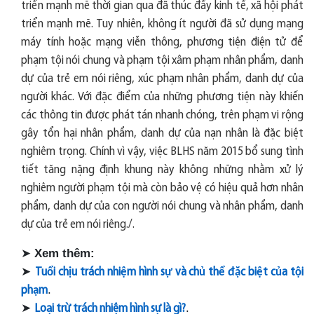
triển mạnh mẽ thời gian qua đã thúc đẩy kinh tế, xã hội phát
triển mạnh mẽ. Tuy nhiên, không ít người đã sử dụng mạng
máy tính hoặc mạng viễn thông, phương tiện điện tử để
phạm tội nói chung và phạm tội xâm phạm nhân phẩm, danh
dự của trẻ em nói riêng, xúc phạm nhân phẩm, danh dự của
người khác. Với đặc điểm của những phương tiện này khiến
các thông tin được phát tán nhanh chóng, trên phạm vi rộng
gây tổn hại nhân phẩm, danh dự của nạn nhân là đặc biệt
nghiêm trọng. Chính vì vậy, việc BLHS năm 2015 bổ sung tình
tiết tăng nặng định khung này không những nhằm xử lý
nghiêm người phạm tội mà còn bảo vệ có hiệu quả hơn nhân
phẩm, danh dự của con người nói chung và nhân phẩm, danh
dự của trẻ em nói riêng./.
➤
Xem thêm:
➤
Tu
ổ
i ch
ị
u trách nhi
ệ
m hình s
ự
và ch
ủ
th
ể
đặ
c bi
ệ
t c
ủ
a t
ộ
i
.
ph
ạ
m
➤
.
Loại trừ trách nhiệm hình sự là gì?