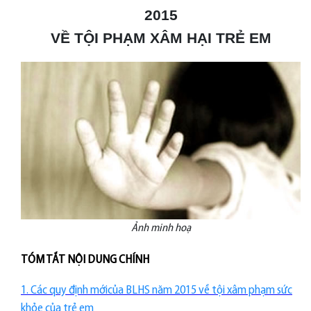
2015
VỀ TỘI PHẠM XÂM HẠI TRẺ EM
Ảnh minh hoạ
TÓM TẮT NỘI DUNG CHÍNH
1. Các quy định mớicủa BLHS năm 2015 về tội xâm phạm sức
khỏe của trẻ em