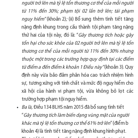
người trở lên mà tỷ lệ tổn thương cơ thể của mỗi người
từ 11% đến 30%; phạm tội 02 lần trở lên; tái phạm
nguy hiểm”
(khoản 2)
;
(ii) Bổ sung thêm tình tiết tăng
nặng định khung trong cấu thành tội phạm tăng nặng
thứ hai của tội này, đó là: “
Gây thương tích hoặc gây
tổn hại cho sức khỏe của 02 người trở lên mà tỷ lệ tổn
thương cơ thể của mỗi người từ 11% đến 30% nhưng
thuộc một trong các trường hợp quy định tại các điểm
từ điểm a đến điểm k khoản 1 Điều này”
(khoản 3). Quy
định này vừa bảo đảm phân hóa cao trách nhiệm hình
sự, tương xứng với tính chất và mức độ nguy hiểm cho
xã hội của hành vi phạm tội, vừa không bỏ lọt các
trường hợp phạm tội nguy hiểm.
Ba là,
Điều 134 BLHS năm 2015 đã bổ sung tình tiết
“
Gây thương tích làm biến dạng vùng mặt của người
khác mà tỷ lệ tổn thương cơ thể 61% trở lên
” (điểm b
khoản 4) là tình tiết tăng nặng định khung hình phạt.