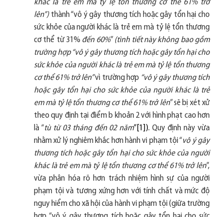
khác là trẻ em mà tỷ lệ tổn thương cơ thể 61% trở
lên”)
thành “vô ý gây thương tích hoặc gây tổn hại cho
sức khỏe của người khác là trẻ em mà tỷ lệ tổn thương
cơ thể từ 31%
đến 60%
”
(tình tiết này không bao gồm
trường hợp “vô ý gây thương tích hoặc gây tổn hại cho
sức khỏe của người khác là trẻ em mà tỷ lệ tổn thương
cơ thể 61% trở lên”
vì trường hợp
“vô ý gây thương tích
hoặc gây tổn hại cho sức khỏe của người khác là trẻ
em mà tỷ lệ tổn thương cơ thể 61% trở lên
” sẽ bị xét xử
theo quy định tại điểm b khoản 2 với hình phạt cao hơn
là “
tù từ 03 tháng đến 02 năm
”[1]).
Quy định này vừa
nhằm xử lý nghiêm khắc hơn hành vi phạm tội “
vô ý gây
thương tích hoặc gây tổn hại cho sức khỏe của người
khác là trẻ em mà tỷ lệ tổn thương cơ thể 61% trở lên
”,
vừa phân hóa rõ hơn trách nhiệm hình sự của người
phạm tội và tương xứng hơn với tính chất và mức độ
nguy hiểm cho xã hội của hành vi phạm tội (giữa trường
hợp “vô ý gây thương tích hoặc gây tổn hại cho sức