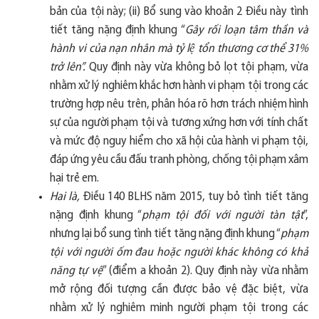
bản của tội này; (ii) Bổ sung vào khoản 2 Điều này tình
tiết tăng nặng định khung “
Gây rối loạn tâm thần và
hành vi của nạn nhân mà tỷ l
ê
̣ t
ô
̉n th
ươ
ng c
ơ
th
ê
̉ 31%
tr
ở
l
ê
n
”
.
Quy định này vừa không bỏ lọt tội phạm, vừa
nhằm xử lý nghiêm khắc hơn hành vi phạm tội trong các
trường hợp nêu trên, phân hóa rõ hơn trách nhiệm hình
sự của người phạm tội và tương xứng hơn với tính chất
và mức độ nguy hiểm cho xã hội của hành vi phạm tội,
đáp ứng yêu cầu đấu tranh phòng, chống tội phạm xâm
hại trẻ em.
Hai là,
Điều 140 BLHS năm 2015, tuy bỏ tình tiết tăng
nặng định khung “
phạm tội đối với người tàn tật
”,
nhưng lại bổ sung tình tiết tăng nặng định khung “
phạm
tội với người ốm đau hoặc người khác không có khả
năng tự vệ
” (điểm a khoản 2). Quy định này vừa nhằm
mở rộng đối tượng cần được bảo vệ đặc biệt, vừa
nhằm xử lý nghiêm minh người phạm tội trong các