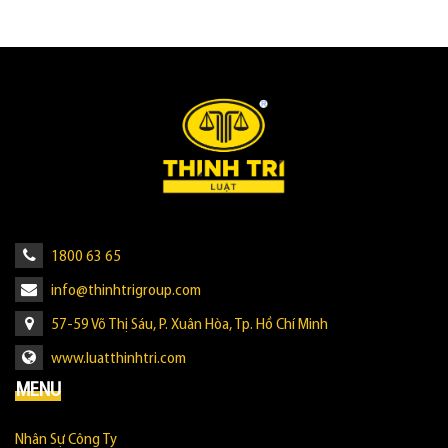
1800 63 65
info@thinhtrigroup.com
57-59 Võ Thị Sáu, P. Xuân Hòa, Tp. Hồ Chí Minh
www.luatthinhtri.com
MENU
Nhân Sự Công Ty