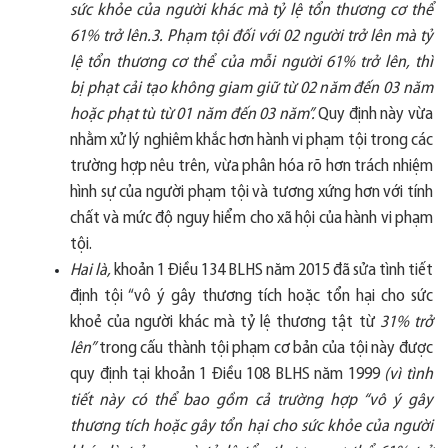
sức khỏe của người khác mà tỷ lệ tổn thương cơ thể
61% trở lên.3. Phạm tội đối với 02 người trở lên mà tỷ
lệ tổn thương cơ thể của mỗi người 61% trở lên, thì
bị phạt cải tạo không giam giữ từ 02 năm đến 03 năm
hoặc phạt tù từ 01 năm đến 03 năm”.
Quy định này vừa
nhằm xử lý nghiêm khắc hơn hành vi phạm tội trong các
trường hợp nêu trên, vừa phân hóa rõ hơn trách nhiệm
hình sự của người phạm tội và tương xứng hơn với tính
chất và mức độ nguy hiểm cho xã hội của hành vi phạm
tội.
Hai là,
khoản 1 Điều 134 BLHS năm 2015 đã sửa tình tiết
định tội “vô ý gây thương tích hoặc tổn hại cho sức
khoẻ của người khác mà tỷ lệ thương tật từ
31% trở
lên”
trong cấu thành tội phạm cơ bản của tội này được
quy định tại khoản 1 Điều 108 BLHS năm 1999
(vì tình
tiết này có thể bao gồm cả trường hợp “vô ý gây
thương tích hoặc gây tổn hại cho sức khỏe của người