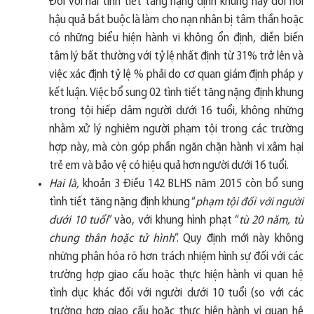
Đối với hai tình tiết tăng nặng định khung này đòi hỏi
hậu quả bắt buộc là làm cho nạn nhân bị tâm thần hoặc
có những biểu hiện hành vi không ổn định, diễn biến
tâm lý bất thường với tỷ lệ nhất định từ 31% trở lên và
việc xác định tỷ lệ % phải do cơ quan giám định pháp y
kết luận. Việc bổ sung 02 tình tiết tăng nặng định khung
trong tội hiếp dâm người dưới 16 tuổi, không những
nhằm xử lý nghiêm người phạm tội trong các trường
hợp này, mà còn góp phần ngăn chặn hành vi xâm hại
trẻ em và bảo vệ có hiệu quả hơn người dưới 16 tuổi.
Hai là,
khoản 3 Điều 142 BLHS năm 2015 còn bổ sung
tình tiết tăng nặng định khung “
phạm tội đối với người
dưới 10 tuổi
” vào, với khung hình phạt “
tù 20 năm, tù
chung thân hoặc tử hình
”. Quy định mới này không
những phân hóa rõ hơn trách nhiệm hình sự đối với các
trường hợp giao cấu hoặc thực hiện hành vi quan hệ
tình dục khác đối với người dưới 10 tuổi (so với các
trường hợp giao cấu hoặc thực hiện hành vi quan hệ