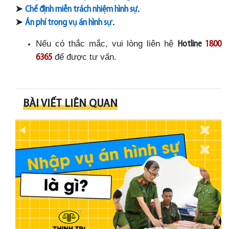
➤
.
Chế định miễn trách nhiệm hình sự
➤
.
Án phí trong v
ụ
án hình s
ự
Nếu có thắc mắc, vui lòng liên hệ
Hotline
1800
để được tư vấn.
6365
BÀI VIẾT LIÊN QUAN