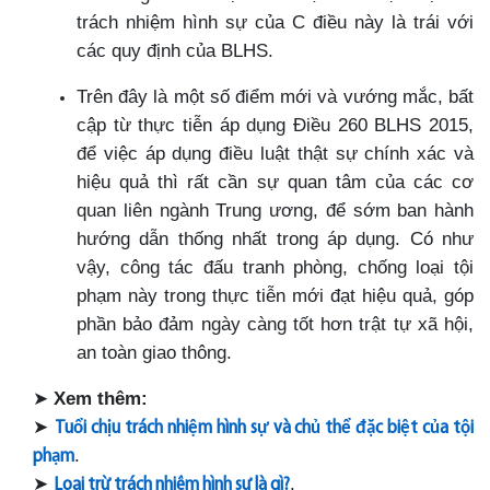
trách nhiệm hình sự của C điều này là trái với
các quy định của BLHS.
Trên đây là một số điểm mới và vướng mắc, bất
cập từ thực tiễn áp dụng Điều 260 BLHS 2015,
để việc áp dụng điều luật thật sự chính xác và
hiệu quả thì rất cần sự quan tâm của các cơ
quan liên ngành Trung ương, để sớm ban hành
hướng dẫn thống nhất trong áp dụng. Có như
vậy, công tác đấu tranh phòng, chống loại tội
phạm này trong thực tiễn mới đạt hiệu quả, góp
phần bảo đảm ngày càng tốt hơn trật tự xã hội,
an toàn giao thông.
➤
Xem thêm:
➤
Tu
ổ
i ch
ị
u trách nhi
ệ
m hình s
ự
và ch
ủ
th
ể
đặ
c bi
ệ
t c
ủ
a t
ộ
i
.
ph
ạ
m
➤
.
Loại trừ trách nhiệm hình sự là gì?