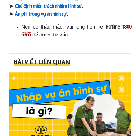
➤
.
Chế định miễn trách nhiệm hình sự
➤
.
Án phí trong v
ụ
án hình s
ự
Nếu có thắc mắc, vui lòng liên hệ
Hotline
1800
để được tư vấn.
6365
BÀI VIẾT LIÊN QUAN