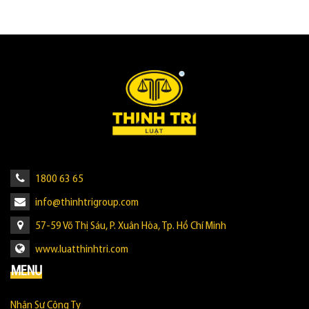
1800 63 65
info@thinhtrigroup.com
57-59 Võ Thị Sáu, P. Xuân Hòa, Tp. Hồ Chí Minh
www.luatthinhtri.com
MENU
Nhân Sự Công Ty