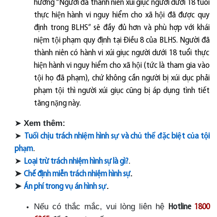
h
ươ
́ng
“
Ng
ườ
i
đã
th
à
nh ni
ê
n xúi giục ng
ươ
̀i d
ươ
́i 18 tu
ô
̉i
th
ư
̣c hi
ê
̣n
hành vi nguy hi
ê
̉m cho x
ã
h
ô
̣i
đ
ã
đươ
̣c quy
đ
ịnh trong BLHS
”
sẽ
đâ
̀y
đ
ủ hơn và phù h
ơ
̣p v
ơ
́i khái
ni
ê
̣m t
ô
̣i phạm quy
đ
ịnh tại
Đ
i
ê
̀u 8 của BLHS. Ng
ườ
i
đã
th
à
nh ni
ê
n có hành vi xúi giục ng
ươ
̀i d
ươ
́i 18 tu
ô
̉i th
ư
̣c
hi
ê
̣n hành vi nguy hi
ê
̉m cho xã h
ô
̣i (t
ư
́c là tham gia vào
t
ô
̣i họ
đ
ã phạm), ch
ư
́ kh
ô
ng c
â
̀n người bị xúi dục phải
phạm t
ô
̣i thì ng
ươ
̀i xúi giục cũng bị áp dụng tình ti
ê
́t
t
ă
ng n
ă
̣ng này.
➤
Xem thêm:
➤
Tu
ổ
i ch
ị
u trách nhi
ệ
m hình s
ự
và ch
ủ
th
ể
đặ
c bi
ệ
t c
ủ
a t
ộ
i
.
ph
ạ
m
➤
.
Loại trừ trách nhiệm hình sự là gì?
➤
.
Chế định miễn trách nhiệm hình sự
➤
.
Án phí trong v
ụ
án hình s
ự
Nếu có thắc mắc, vui lòng liên hệ
Hotline
1800