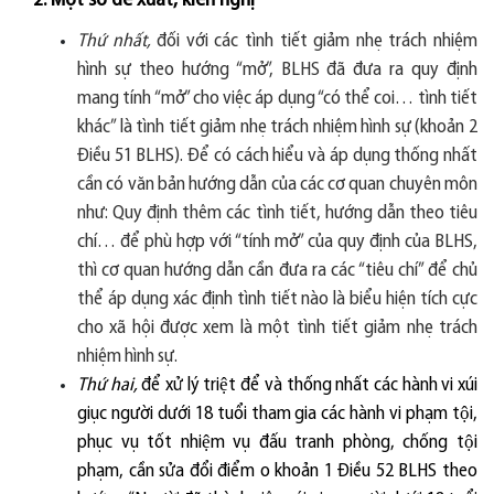
2. Một số đề xuất, kiến nghị
Thứ nhất,
đối với các tình tiết giảm nhẹ trách nhiệm
hình sự theo hướng “mở”, BLHS đã đưa ra quy định
mang tính “mở” cho việc áp dụng “có thể coi… tình tiết
khác” là tình tiết giảm nhẹ trách nhiệm hình sự (khoản 2
Điều 51 BLHS). Để có cách hiểu và áp dụng thống nhất
cần có văn bản hướng dẫn của các cơ quan chuyên môn
như: Quy định thêm các tình tiết, hướng dẫn theo tiêu
chí… để phù hợp với “tính mở” của quy định của BLHS,
thì cơ quan hướng dẫn cần đưa ra các “tiêu chí” để chủ
thể áp dụng xác định tình tiết nào là biểu hiện tích cực
cho xã hội được xem là một tình tiết giảm nhẹ trách
nhiệm hình sự.
Thứ hai,
để x
ư
̉ lý tri
ê
̣t
đê
̉ và th
ô
́ng nh
â
́t các hành vi xúi
giục ng
ươ
̀i d
ươ
́i 18 tu
ô
̉i tham gia các hành vi phạm t
ô
̣i,
phục vụ tốt nhi
ê
̣m vụ
đâ
́u tranh phòng, ch
ô
́ng t
ô
̣i
phạm, c
â
̀n s
ư
̉a
đô
̉i
đ
i
ê
̉m o khoản 1
Đ
i
ê
̀u 52 BLHS theo