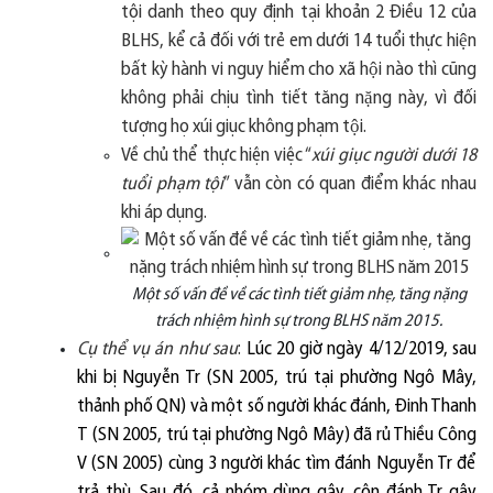
t
ộ
i danh theo quy định tại khoản 2
Đ
i
ê
̀u 12 của
BLHS, k
ể
c
ả
đô
́i v
ơ
́i trẻ em d
ươ
́i 14 tu
ô
̉i th
ư
̣c hi
ê
̣n
b
â
́t kỳ hành vi nguy hi
ê
̉m cho xã h
ô
̣i nào thì cũng
kh
ô
ng phải chịu tình ti
ê
́t t
ă
ng n
ă
̣ng này, vì
đô
́i
t
ươ
̣ng họ xúi giục kh
ô
ng phạm t
ô
̣i.
Về chủ thể thực hiện việc “
xúi giục người dưới 18
tuổi phạm tội
” vẫn còn có quan điểm khác nhau
khi áp dụng.
Một số vấn đề về các tình tiết giảm nhẹ, tăng nặng
trách nhiệm hình sự trong BLHS năm 2015.
Cụ thể vụ án như sau
:
Lúc 20 giờ ngày 4/12/2019, sau
khi bị Nguyễn Tr (SN 2005, trú tại phường Ngô Mây,
thảnh phố QN) và một số người khác đánh, Đinh Thanh
T (SN 2005, trú tại phường Ngô Mây) đã rủ Thiều Công
V (SN 2005) cùng 3 người khác tìm đánh Nguyễn Tr để
trả thù. Sau đó, cả nhóm dùng gậy, côn đánh Tr gây