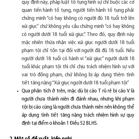
quy định này, pháp lu
ậ
t t
ô
́ tụng hình s
ư
̣ chỉ bu
ộ
c các c
ơ
quan ti
ê
́n hành t
ô
́ tụng, ng
ươ
̀i ti
ê
́n hành t
ô
́ tụng phải
ch
ư
́ng minh
“
có hay kh
ô
ng có ng
ươ
̀i
đ
ủ 18 tu
ô
̉i tr
ơ
̉ l
ê
n
xúi giục
”
ch
ư
́ kh
ô
ng y
ê
u c
â
̀u ch
ư
́ng minh “có hay kh
ô
ng
có ng
ươ
̀i d
ươ
́i 18 tu
ô
̉i xúi giục
”
. Theo
đ
ó, quy
đ
ịnh này
m
ặ
c nhi
ê
n th
ư
̀a nh
ậ
n vi
ệ
c xúi giục ng
ươ
̀i d
ươ
́i 18 tu
ô
̉i
phạm t
ộ
i chỉ t
ô
̀n tại
đô
́i v
ơ
́i ng
ươ
̀i
đ
ã
đ
ủ 18 tu
ô
̉i. N
ê
́u
ng
ươ
̀i d
ươ
́i 18 tu
ô
̉i có hành vi
“
xúi giục” người d
ươ
́i 18
tu
ô
̉i khác phạm t
ộ
i thì chỉ chịu trách nhi
ệ
m hình s
ư
̣ v
ơ
́i
vai trò
đô
̀ng phạm, ch
ư
́ kh
ô
ng bị áp dụng th
ê
m tình
ti
ê
́t t
ă
ng n
ặ
ng
“
Xúi giục ng
ươ
̀i d
ươ
́i 18 tu
ô
̉i phạm t
ộ
i
”
Qua phân tích ở trên, mặc dù bị cáo T rủ rê bị cáo V là
người chưa thành niên đi đánh nhau, nhưng khi phạm
tội bị cáo cũng là người chưa thành niên nên không thể
áp dụng tình tiết tăng nặng trách nhiệm hình sự quy
định tại điểm o khoản 1 Điều 52 BLHS.