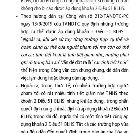
BLHS, bị cáo H cũng có ông ngoại là liệt sĩ nhưng Tòa án
không cho bị cáo được áp dụng khoản 2 Điều 51 BLHS.
Theo hướng dẫn tại Công văn số 212/TANDTC-PC
ngày 13/9/2019 của TANDTC quy định những trường
hợp cụ thể được áp dụng khoản 2 Điều 51 BLHS…
“
Ngoài ra, khi xét xử tùy từng trường hợp cụ thể và
hoàn cảnh cụ thể của người phạm tội mà còn có thể
coi các tình tiết khác là tình tiết giảm nhẹ, nhưng phải
ghi rõ trong bản án
”. Vấn đề đặt ra là “
các tình tiết khác
”
thể hiện trong Công văn còn chung chung, dễ dẫn đến
việc lạm dụng hoặc không dám áp dụng…
Ngoài ra, trong thực tế, có nhiều trường hợp người
phạm tội có rất nhiều tình tiết giảm nhẹ TNHS theo
khoản 2 Điều 51 BLHS, nhưng khi áp dụng, trong phần
quyết định cũng chỉ xác định là áp dụng khoản 2 Điều 51
BLHS; trong khi đó, người chỉ có một tình tiết cũng áp
dụng khoản 2 Điều 51 BLHS. Tất cả các trường hợp vừa
nêu đều dẫn đến quyết định trong bản án của Tòa án