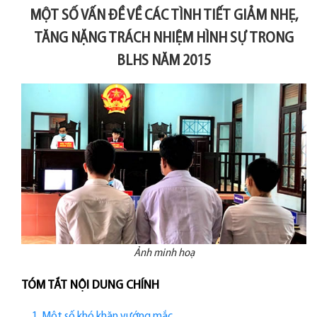
MỘT SỐ VẤN ĐỀ VỀ CÁC TÌNH TIẾT GIẢM NHẸ,
TĂNG NẶNG TRÁCH NHIỆM HÌNH SỰ TRONG
BLHS NĂM 2015
Ảnh minh hoạ
TÓM TẮT NỘI DUNG CHÍNH
1. Một số khó khăn vướng mắc