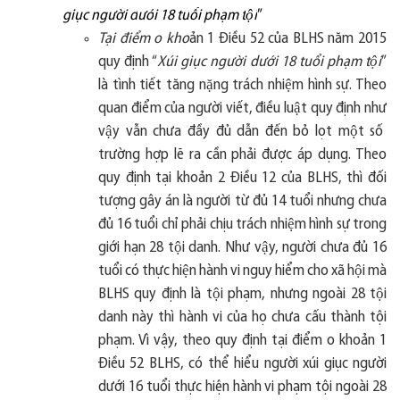
giục người d
ươ
́i 18 tu
ô
̉i phạm t
ô
̣i
”
Tại điểm o kho
ản 1 Điều 52 của BLHS n
ă
m 2015
quy
đ
ịnh
“
Xúi giục người d
ươ
́i 18 tu
ô
̉i phạm t
ô
̣i
”
là tình ti
ê
́t t
ă
ng n
ă
̣ng trách nhi
ê
̣m hình s
ư
̣. Theo
quan
đ
i
ể
m c
ủ
a người viết, điều lu
â
̣t quy
đ
ịnh nh
ư
v
â
̣y v
â
̃n ch
ư
a
đâ
̀y
đ
ủ d
â
̃n
đê
́n bỏ lọt m
ô
̣t s
ô
tr
ươ
̀ng h
ơ
̣p lẽ ra c
â
̀n phải
đươ
̣c áp dụng. Theo
quy định tại khoản 2
Đ
i
ê
̀u 12 của BLHS, thì đối
t
ươ
̣ng g
â
y án là ng
ươ
̀i t
ư
̀
đ
ủ 14 tu
ô
̉i nh
ư
ng ch
ư
a
đ
ủ 16 tu
ô
̉i chỉ phải chịu trách nhi
ê
̣m hình s
ư
̣ trong
gi
ơ
́i hạn 28 t
ô
̣i danh. Nh
ư
v
â
̣y, ng
ườ
i ch
ư
a
đủ
16
tu
ổ
i có th
ư
̣c hi
ê
̣n hành vi nguy hi
ê
̉m cho xã h
ô
̣i mà
BLHS quy
đ
ịnh là tội ph
ạ
m, nh
ư
ng ngoài 28 t
ô
̣i
danh n
à
y thì hành vi của họ ch
ư
a c
ấ
u th
à
nh t
ộ
i
ph
ạ
m. V
ì
v
ậ
y, theo quy
đị
nh tại
đ
i
ê
̉m o khoản 1
Đ
i
ê
̀u 52 BLHS, có th
ê
̉ hi
ê
̉u ng
ườ
i xúi giục ng
ươ
̀i
d
ươ
́i 16 tu
ô
̉i th
ự
c hi
ệ
n h
à
nh vi phạm t
ộ
i ngo
à
i 28