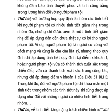
không đảm bảo tính thuyết phục và tính công bằng
trong lượng hình đối với người phạm tội.
Thứ hai,
với trường hợp quy định là nhóm các tình tiết
khi người phạm tội có nhiều tình tiết giảm nhẹ trong
nhóm đó, nhưng chỉ được xem là một tình tiết giảm
nhẹ để áp dụng dẫn đến chưa thật sự có lợi cho người
phạm tội. Ví dụ, người phạm tội là người có công với
cách mạng và cũng là cha của liệt sỹ, nhưng theo quy
định chỉ áp dụng tình tiết quy định tại điểm x khoản 1;
hoặc người phạm tội vừa có thành tích xuất sắc trong
chiến đấu, vừa có thành tích xuất sắc trong công tác,
nhưng chỉ áp dụng điểm v khoản 1 của Điều 51 BLHS;
Trong khi đó, đối với người phạm tội chỉ thỏa mãn một
tình tiết trong nhóm các tình tiết này thì cũng được áp
dụng như đối với những người có nhiều tình tiết trong
nhóm…
Thứ ba
, về
tình ti
ê
́t t
ă
ng n
ă
̣ng trách nhi
ê
̣m hình s
ư
“
Xúi