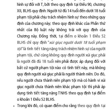
hình sự đối với T, bởi theo quy định tại Điều 90, chương
XII, BLHS quy định: Người từ đủ 14 tuổi đến dưới 18 tuổi
phạm tội phải chịu trách nhiệm hình sự theo những quy
định của chương này; theo quy định khác của Phần thứ
nhất của Bộ luật này không trái với quy định của
Chương này. Đồng thời,
tại điểm o khoản 1 Điều 52
BLHS chỉ quy định “
xúi giục người dưới 18 tu
ô
̉i ph
ạ
m
t
ộ
i
” là tình tiết tăng nặng trách nhiệm hình sự của người
phạm tội, chứ cũng không quy định người xúi giục phải
là người đã
đ
ủ 18 tu
ô
̉i
nên phải được áp dụng đối với
bất cứ người phạm tội nào có tình tiết này, mà không
quy định người xúi giục phải là người thành niên. Do đó,
nếu người chưa thành niên phạm tội mà có hành vi xúi
giục người chưa thành niên khác phạm tội thì phải áp
dụng tình tiết tăng nặng TNHS theo quy định tại điểm
o khoản 1 Điều 52 BLHS.
Trong khi đó, có quan điểm cho rằng
theo quy định tại