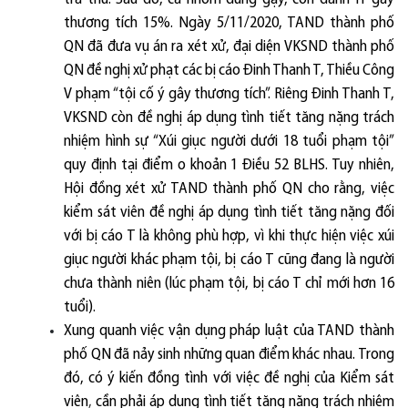
thương tích 15%.
Ngày 5/11/2020, TAND thành phố
QN đã đưa vụ án ra xét xử, đại diện VKSND thành phố
QN đề nghị xử phạt các bị cáo Đinh Thanh T, Thiều Công
V phạm “tội cố ý gây thương tích”. Riêng Đinh Thanh T,
VKSND còn đề nghị áp dụng tình tiết tăng nặng trách
nhiệm hình sự “Xúi giục người dưới 18 tuổi phạm tội”
quy định tại điểm o khoản 1 Điều 52 BLHS. Tuy nhiên,
Hội đồng xét xử TAND thành phố QN cho rằng, việc
kiểm sát viên đề nghị áp dụng tình tiết tăng nặng đối
với bị cáo T là không phù hợp, vì khi thực hiện việc xúi
giục người khác phạm tội, bị cáo T cũng đang là người
chưa thành niên (lúc phạm tội, bị cáo T chỉ mới hơn 16
tuổi).
Xung quanh việc vận dụng pháp luật của TAND thành
phố QN đã nảy sinh những quan điểm khác nhau.
Trong
đó, có ý kiến đồng tình với việc đề nghị của Kiểm sát
viên
,
cần phải áp dụng tình tiết tăng nặng trách nhiệm