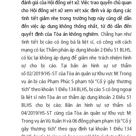
đánh giá của Hội đồng xét xử. Việc trao quyền chủ quan
cho Hội đồng xét xử xem xét xác định và áp dụng các
tình tiết giảm nhẹ trong trường hợp này cũng dễ dẫn
đến việc áp dụng không thống nhất, từ đó dẫn đến
quyết định của Tòa án không nghiêm.
Chẳng hạn như
tình tiết bị cáo có ông bà là liệt sĩ, có công với cách
mạng có lúc Thẩm phán áp dụng khoản 2 Điều 51 BLHS,
có lúc lại không áp dụng để giảm nhẹ trách nhiệm hình
sự cho bị cáo. Tại bản án hình sự sơ thẩm
số
02/2019/HS-ST của Tòa án quân sự Khu vực M: Trong
vụ án bị cáo Phạm Phúc S phạm tội “Cố ý gây thương
tích” theo khoản 1 Điều 134 BLHS, bị cáo S có ông ngoại
là liệt sĩ nên Tòa án sơ thẩm áp dụng khoản 2 Điều 51
BLHS cho bị cáo; Bản án hình sự sơ thẩm số
04/2019/HS-ST cũng của Tòa án quân sự Khu vực M:
Trong vụ án Vũ Xuân H và 06 đồng phạm phạm tội “Cố ý
gây thương tích” theo quy định tại khoản 1 Điều 134