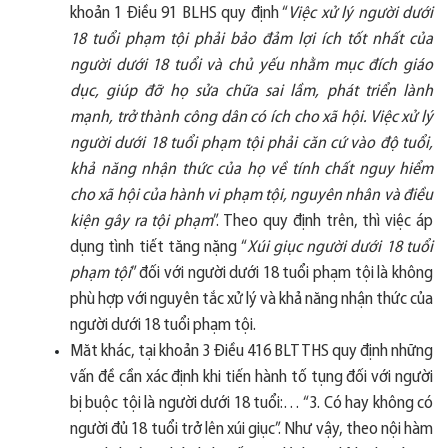
khoản 1
Đ
i
ê
̀u 91 BLHS quy
đị
nh
“
Việc xử lý người dưới
18 tuổi phạm tội phải bảo đảm lợi ích tốt nhất của
người dưới 18 tuổi và chủ yếu nhằm mục đích giáo
dục, giúp đỡ họ sửa chữa sai lầm, phát triển lành
mạnh, trở thành công dân có ích cho xã hội. Việc xử lý
người dưới 18 tuổi phạm tội phải căn cứ vào độ tuổi,
khả năng nhận thức của họ về tính chất nguy hiểm
cho xã hội của hành vi phạm tội, nguyên nhân và điều
kiện gây ra tội phạm
”. Theo quy định tr
ê
n, thì vi
ệ
c áp
dụng tình ti
ê
́t t
ă
ng n
ặ
ng
“
Xúi giục người d
ươ
́i 18 tu
ô
̉i
phạm t
ộ
i
” đối v
ơ
́i ng
ươ
̀i d
ươ
́i 18 tu
ô
̉i phạm t
ộ
i là kh
ô
ng
ph
ù
h
ợ
p v
ớ
i nguy
ê
n t
ă
́c x
ư
̉ lý v
à
khả n
ă
ng nh
ậ
n th
ư
́c c
ủ
a
người d
ươ
́i 18 tu
ô
̉i phạm t
ộ
i.
Măt khác, tại khoản 3
Đ
i
ê
̀u 416 BLTTHS quy
đ
ịnh nh
ư
̃ng
v
â
́n
đê
̀ c
â
̀n xác
đ
ịnh khi ti
ê
́n hành t
ô
́ tụng
đô
́i v
ơ
́i ng
ươ
̀i
bị bu
ộ
c t
ộ
i là ng
ươ
̀i d
ươ
́i 18 tu
ô
̉i:
…
“
3. Có hay kh
ô
ng có
ng
ươ
̀i
đ
ủ 18 tu
ô
̉i tr
ơ
̉ l
ê
n xúi giục”. Như vậy, theo nội hàm