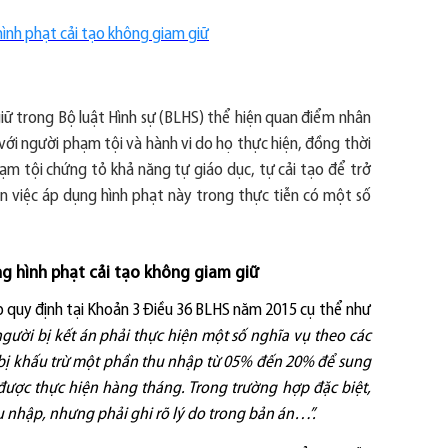
hình phạt cải tạo không giam giữ
iữ trong Bộ luật Hình sự (BLHS) thể hiện quan điểm nhân
 với người phạm tội và hành vi do họ thực hiện, đồng thời
m tội chứng tỏ khả năng tự giáo dục, tự cải tạo để trở
ên việc áp dụng hình phạt này trong thực tiễn có một số
ng hình phạt cải tạo không giam giữ
ập quy định tại Khoản 3 Điều 36 BLHS năm 2015 cụ thể như
người bị kết án phải thực hiện một số nghĩa vụ theo các
 bị khấu trừ một phần thu nhập từ 05% đến 20% để sung
được thực hiện hàng tháng. Trong trường hợp đặc biệt,
u nhập, nhưng phải ghi rõ lý do trong bản án…”.