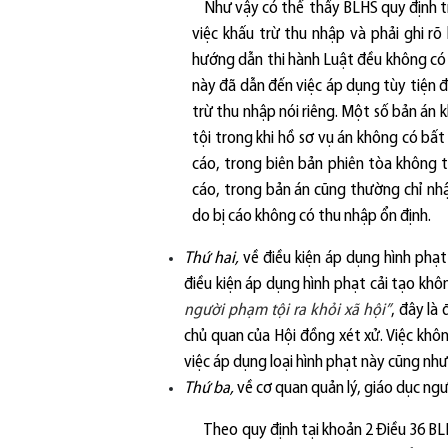
Như vậy có thể thấy BLHS quy định tr
việc khấu trừ thu nhập và phải ghi rõ
hướng dẫn thi hành Luật đều không có 
này đã dẫn đến việc áp dụng tùy tiện đ
trừ thu nhập nói riêng. Một số bản án
tội trong khi hồ sơ vụ án không có bất
cáo, trong biên bản phiên tòa không t
cáo, trong bản án cũng thường chỉ nhậ
do bị cáo không có thu nhập ổn định.
Thứ hai,
về điều kiện áp dụng hình phạt
điều kiện áp dụng hình phạt cải tạo khô
người phạm tội ra khỏi xã hội”
, đây là
chủ quan của Hội đồng xét xử. Việc kh
việc áp dụng loại hình phạt này cũng như
Thứ ba,
về cơ quan quản lý, giáo dục ngư
Theo quy định tại khoản 2 Điều 36 B