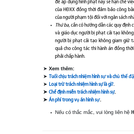
để áp dụng hình phạt này sẽ hạn chế việ
của HĐXX đồng thời đảm bảo công bằn
của người phạm tội đối với ngân sách nh
Thứ ba,
cần có hướng dẫn các quy định c
và giáo dục người bị phạt cải tạo không 
người bị phạt cải tạo không giam giữ t
quả cho công tác thi hành án đồng thời
phải chấp hành.
➤
Xem thêm:
➤
Tu
ổ
i ch
ị
u trách nhi
ệ
m hình s
ự
và ch
ủ
th
ể
đặ
➤
.
Loại trừ trách nhiệm hình sự là gì?
➤
.
Chế định miễn trách nhiệm hình sự
➤
.
Án phí trong v
ụ
án hình s
ự
Nếu có thắc mắc, vui lòng liên hệ
H