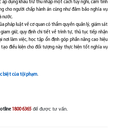
c áp dụng khấu trừ thu nhập một cách tùy nghi, cảm tính
g cho người chấp hành án cũng như đảm bảo nghĩa vụ
à nước.
ủa pháp luật về cơ quan có thẩm quyền quản lý, giám sát
giam giữ, quy định chi tiết về trình tự, thủ tục tiếp nhận
ại nơi làm việc, học tập ổn định góp phần nâng cao hiệu
 tạo điều kiện cho đối tượng này thực hiện tốt nghĩa vụ
.
c bi
ệ
t c
ủ
a t
ộ
i ph
ạ
m
để được tư vấn.
otline
1800 6365