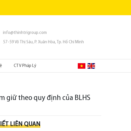
info@thinhtrigroup.com
57-59 Võ Thị Sáu, P. Xuân Hòa, Tp. Hồ Chí Minh
Hệ
CTV Pháp Lý
am giữ theo quy định của BLHS
VIẾT LIÊN QUAN