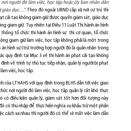
 nơi người đó làm việc, học tập hoặc Ủy ban nhân dân
át giáo dục…”
. Theo đó ngoài UBND cấp xã nơi cư trú thì
hạt cải tạo không giam giữ được quyền giám sát, giáo dục
ông giam giữ.
Tuy nhiên tại Điều 11 Luật Thi hành án hình
thống tổ chức thi hành án hình sự thì cơ quan, tổ chức
ông giam giữ làm việc, học tập không phải là một trong
án hình sự (trừ trường hợp người đó là quân nhân trong
ác quy định tại Mục 3 về thi hành án phạt cải tạo không
định về trình tự thủ tục tiếp nhận, quản lý người bị phạt
 làm việc, học tập.
h của LTHAHS với quy định trong BLHS dẫn tới việc giao
chức nơi người đó làm việc, học tập quản lý rất khó thực
ó có điều kiện quản lý, giám sát tốt hơn đối tượng này
i đó có thu nhập để thực hiện nghĩa vụ khấu trừ một phần
việc cách xa nhau thì người đó có thể sẽ mất việc làm dẫn