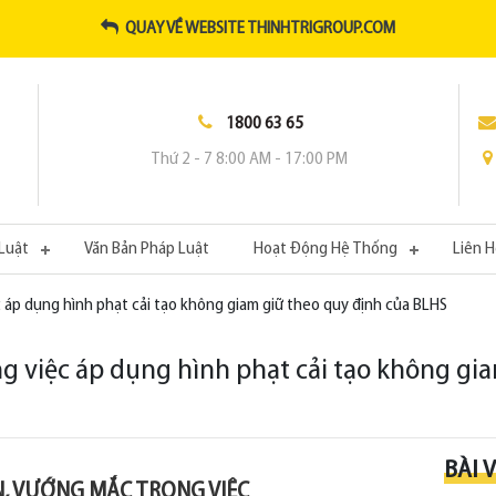
QUAY VỀ WEBSITE THINHTRIGROUP.COM
1800 63 65
Thứ 2 - 7 8:00 AM - 17:00 PM
Luật
Văn Bản Pháp Luật
Hoạt Động Hệ Thống
Liên 
 áp dụng hình phạt cải tạo không giam giữ theo quy định của BLHS
g việc áp dụng hình phạt cải tạo không gi
BÀI 
, VƯỚNG MẮC TRONG VIỆC