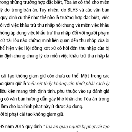
ong những trường hợp đặc biệt, Tòa án có thể cho miễn
 lý do trong bản án. Tuy nhiên, do BLHS và các văn bản
quy định cụ thể như thế nào là trường hợp đặc biệt, việc
ối với việc khấu trừ thu nhập nói chung và miễn việc khấu
 không áp dụng việc khấu trừ thu nhập đối với người phạm
 cứ tài liệu nào chứng minh liên quan đến thu nhập của bị
hể hiện việc Hội đồng xét xử có hỏi đến thu nhập của bị
n định chung chung lý do miễn việc khấu trừ thu nhập là
 cải tạo không giam giữ còn chưa cụ thể.
Một trong các
ng giam giữ là
“nếu xét thấy không cần thiết phải cách ly
 điều kiện mang tính định tính, phụ thuộc vào sự đánh giá
ông có văn bản hướng dẫn gây khó khăn cho Tòa án trong
 làm cho loại hình phạt này ít được áp dụng.
ời bị phạt cải tạo không giam giữ.
LHS năm 2015 quy định
“ Tòa án giao người bị phạt cải tạo