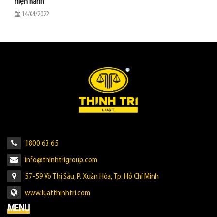
hiện hành
14/04/2022
1800 63 65
info@thinhtrigroup.com
57-59 Võ Thị Sáu, P. Xuân Hòa, Tp. Hồ Chí Minh
www.luatthinhtri.com
MENU