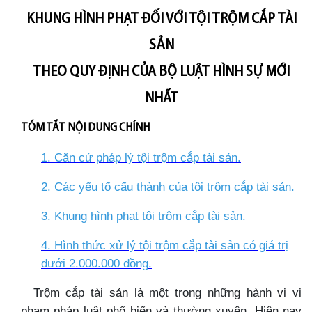
KHUNG HÌNH PHẠT ĐỐI VỚI TỘI TRỘM CẮP TÀI
SẢN
THEO QUY ĐỊNH CỦA BỘ LUẬT HÌNH SỰ MỚI
NHẤT
TÓM TẮT NỘI DUNG CHÍNH
1. Căn cứ pháp lý tội trộm cắp tài sản
.
2. Các yếu tố cấu thành của tội trộm cắp tài sản
.
3. Khung hình phạt tội trộm cắp tài sản
.
4. Hình thức xử lý tội trộm cắp tài sản có giá trị
dưới 2.000.000 đồng
.
Trộm cắp tài sản là một trong những hành vi vi
phạm pháp luật phổ biến và thường xuyên. Hiện nay