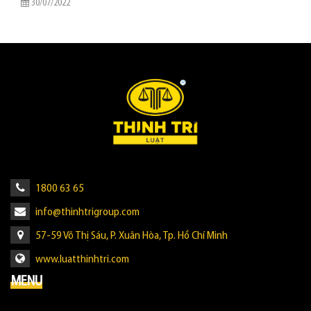
30/07/2022
1800 63 65
info@thinhtrigroup.com
57-59 Võ Thị Sáu, P. Xuân Hòa, Tp. Hồ Chí Minh
www.luatthinhtri.com
MENU