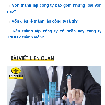
→
Vốn thành lập công ty bao gồm những loại vốn
nào?
→
Vốn điều lệ thành lập công ty là gì?
→
Nên thành lập công ty cổ phần hay công ty
TNHH 2 thành viên?
BÀI VIẾT LIÊN QUAN