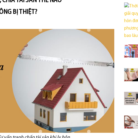
, CHIA TÀI SẢN THẾ NÀO
ÔNG BỊ THIỆT?
Tư vấn tranh chấp tài sản khi ly hôn