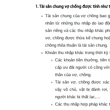
1. Tài sản chung vợ chồng được tính như 
Tài sản chung của vợ chồng bao gồ
nhân từ những thu nhập do lao động
sản riêng và các thu nhập khác phù
vơ, chồng được thừa kế chung hoặ
chồng thỏa thuận là tài sản chung.
Khoản thu nhập khác trong thời kỳ
C
á
c khoản tiền thưởng, tiền 
cấp ưu đãi người có công với
thân của vợ, chồng.
T
à
i sản vợ, chồng được xác
vậy vô chủ, vật bị đánh rơi,
người khác bị thất lạc,…
C
á
c thu nhập hợp pháp khác t