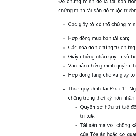
Để chứng minh đó là tài sản riê
chứng minh tài sản đó thuộc trườn
Các giấy tờ có thể chứng minh
Hợp đồng mua bán tài sản;
C
á
c h
ó
a
đơ
n chứng từ chứng
Giấy chứng nhận quyền sở h
V
ă
n bản chứng minh quyền th
Hợp đồng tặng cho và giấy tờ 
Theo quy định tại Điều 11 Ng
chồng trong thời kỳ hôn nhân
Quyền sở hữu trí tuệ đố
trí tuệ.
Tài sản mà vợ, chồng xá
của Tòa án hoặc cơ qua