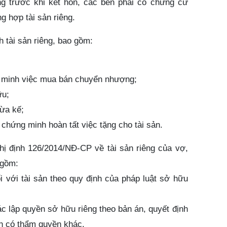
ng trước khi kết hôn, các bên phải có chứng cứ
g hợp tài sản riêng.
 tài sản riêng, bao gồm:
 minh việc mua bán chuyển nhượng;
ữu;
ừa kế;
chứng minh hoàn tất việc tặng cho tài sản.
hị định 126/2014/NĐ-CP về tài sản riêng của vợ,
 gồm:
i với tài sản theo quy định của pháp luật sở hữu
c lập quyền sở hữu riêng theo bản án, quyết định
n có thẩm quyền khác.