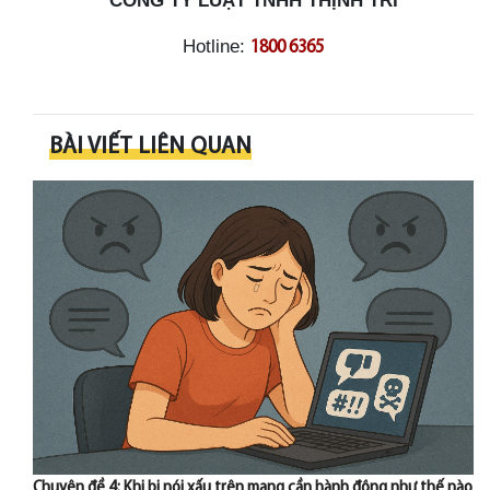
CÔNG TY LUẬT TNHH THỊNH TRÍ
Hotline:
1800 6365
BÀI VIẾT LIÊN QUAN
Chuyên đề 4: Khi bị nói xấu trên mạng cần hành động như thế nào