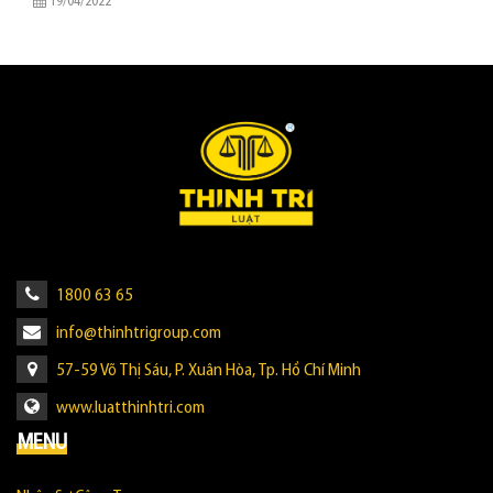
19/04/2022
1800 63 65
info@thinhtrigroup.com
57-59 Võ Thị Sáu, P. Xuân Hòa, Tp. Hồ Chí Minh
www.luatthinhtri.com
MENU