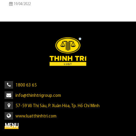
19/04/2022
1800 63 65
info@thinhtrigroup.com
57-59 Võ Thị Sáu, P. Xuân Hòa, Tp. Hồ Chí Minh
www.luatthinhtri.com
MENU