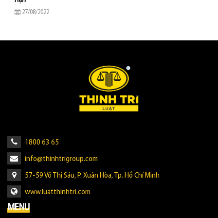
hạn
27/08/2022
1800 63 65
info@thinhtrigroup.com
57-59 Võ Thị Sáu, P. Xuân Hòa, Tp. Hồ Chí Minh
www.luatthinhtri.com
MENU