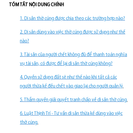
TÓM TẮT NỘI DUNG CHÍNH
1. Di sản thờ cúng được chia theo các trường hợp nào?
2. Di sản dùng vào việc thờ cúng được sử dụng như thế
nào?
3. Tài sản của người chết không đủ để thanh toán nghĩa
vụ tài sản, có được để lại di sản thờ cúng không?
4. Quyền sử dụng đất sẽ như thế nào khi tất cả các
người thừa kế đều chết vào giao lại cho người quản lý
.
5. Thẩm quyền giải quyết tranh chấp về di sản thờ cúng
.
6. Luật Thịnh Trí - Tư vấn di sản thừa kế dùng vào việc
thờ cúng
.