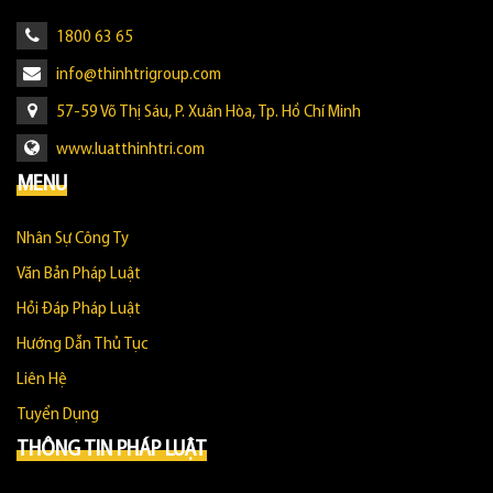
1800 63 65
info@thinhtrigroup.com
57-59 Võ Thị Sáu, P. Xuân Hòa, Tp. Hồ Chí Minh
www.luatthinhtri.com
MENU
Nhân Sự Công Ty
Văn Bản Pháp Luật
Hỏi Đáp Pháp Luật
Hướng Dẫn Thủ Tục
Liên Hệ
Tuyển Dụng
THÔNG TIN PHÁP LUẬT